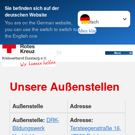
Sie befinden sich auf der
Sprache wechseln zu
deutschen Website
Suche
You are on the German website,
you can use the switch to switch to
Alles klar
the English one
Menü
Unsere Außenstellen
Außenstelle
Adresse
Außenstellen
Außenstelle:
DRK-
Adresse:
Übersicht
Bildungswerk
Tersteegenstraße 16,