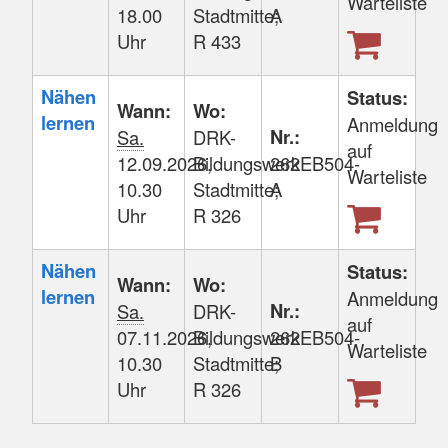
Warteliste
18.00
Stadtmitte;
A
werden.
Uhr
R 433
Nähen
Status:
Wann:
Wo:
lernen
Anmeldung
Nr.:
Sa.
DRK-
auf
12.09.2026,
Bildungswerk
262EB504-
Warteliste
10.30
Stadtmitte;
A
Uhr
R 326
Nähen
Status:
Wann:
Wo:
lernen
Anmeldung
Nr.:
Sa.
DRK-
auf
07.11.2026,
Bildungswerk
262EB504-
Warteliste
10.30
Stadtmitte;
B
Uhr
R 326