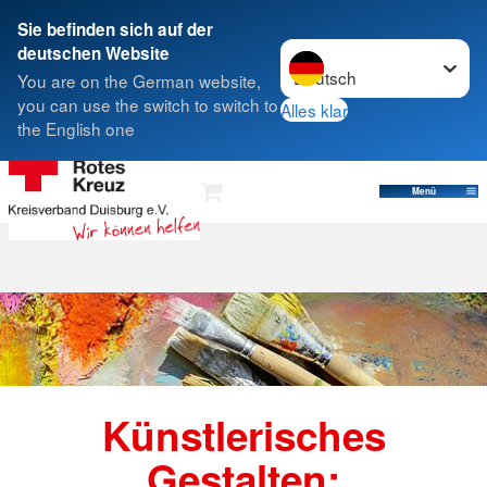
Sie befinden sich auf der
Sprache wechseln zu
deutschen Website
Suche
You are on the German website,
you can use the switch to switch to
Alles klar
the English one
Künstlerisches Gestalten
Menü
Künstlerisches
Gestalten: