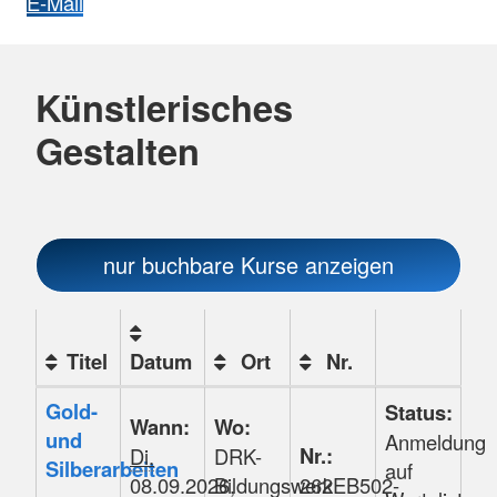
E-Mail
Künstlerisches
Gestalten
nur buchbare
Kurse anzeigen
Titel
Datum
Ort
Nr.
Kursstatus
Kursübersicht.
Gold-
Status:
Wann:
Wo:
Tabellenüberschriften
und
Anmeldung
Nr.:
Di.
DRK-
können
Silberarbeiten
auf
08.09.2026,
Bildungswerk
262EB502-
sortiert