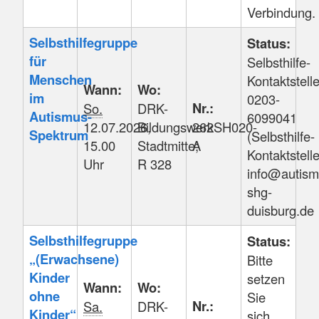
Verbindung.
Selbsthilfegruppe
Status:
für
Selbsthilfe-
Menschen
Kontaktstelle
Wann:
Wo:
im
0203-
Nr.:
So.
DRK-
Autismus-
6099041
12.07.2026,
Bildungswerk
262SH020-
Spektrum
(Selbsthilfe-
15.00
Stadtmitte;
A
Kontaktstelle
Uhr
R 328
info@autism
shg-
duisburg.de
Selbsthilfegruppe
Status:
„(Erwachsene)
Bitte
Kinder
setzen
Wann:
Wo:
ohne
Sie
Nr.:
Sa.
DRK-
Kinder“
sich