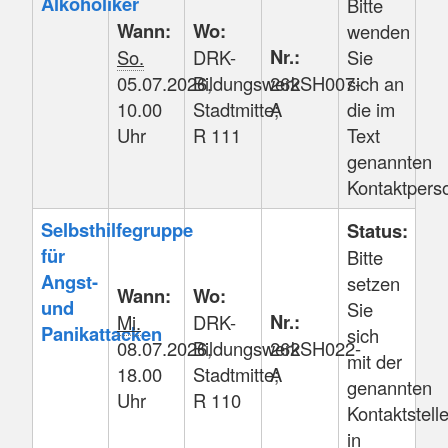
Alkoholiker
Bitte
Wann:
Wo:
wenden
Nr.:
So.
DRK-
Sie
05.07.2026,
Bildungswerk
262SH007-
sich an
10.00
Stadtmitte;
A
die im
Uhr
R 111
Text
genannten
Kontaktpers
Selbsthilfegruppe
Status:
für
Bitte
Angst-
setzen
Wann:
Wo:
und
Sie
Nr.:
Mi.
DRK-
Panikattacken
sich
08.07.2026,
Bildungswerk
262SH022-
mit der
18.00
Stadtmitte;
A
genannten
Uhr
R 110
Kontaktstell
in