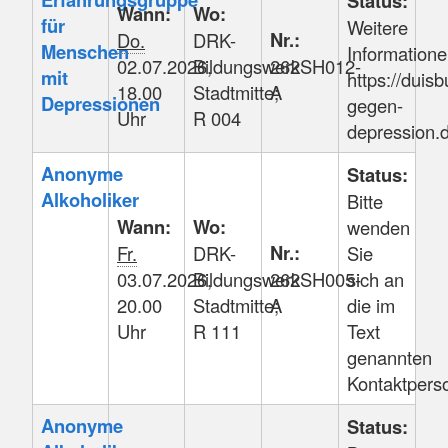
Status:
Wann:
Wo:
für
Weitere
Nr.:
Do.
DRK-
Menschen
Informatione
02.07.2026,
Bildungswerk
262SH012-
mit
https://duisb
18.00
Stadtmitte;
A
Depressionen
gegen-
Uhr
R 004
depression.
Anonyme
Status:
Alkoholiker
Bitte
Wann:
Wo:
wenden
Nr.:
Fr.
DRK-
Sie
03.07.2026,
Bildungswerk
262SH005-
sich an
20.00
Stadtmitte;
A
die im
Uhr
R 111
Text
genannten
Kontaktpers
Anonyme
Status: