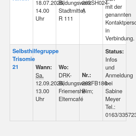
18.07.2026,
Bildungswerk
262SH024-
mit der
14.00
Stadtmitte;
A
genannten
Uhr
R 111
Kontaktpers
in
Verbindung.
Selbsthilfegruppe
Status:
Trisomie
Infos
21
Wann:
Wo:
und
Nr.:
Sa.
DRK-
Anmeldung
12.09.2026,
Bildungswerk
262FB186-
bei
13.00
Friemersheim;
B
Sabine
Uhr
Elterncafé
Meyer
Tel.:
0163/33572