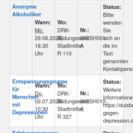
Kursstatus
Kursübersicht.
Anonyme
Status:
Tabellenüberschriften
Alkoholiker
Bitte
können
Wann:
Wo:
wenden
sortiert
Nr.:
Mo.
DRK-
Sie
werden.
29.06.2026,
Bildungswerk
262SH001-
sich an
18.30
Stadtmitte;
A
die im
Uhr
R 110
Text
genannten
Kontaktpers
Entspannungsgruppe
Status:
Wann:
Wo:
für
Weitere
Nr.:
Do.
DRK-
Menschen
Informatione
02.07.2026,
Bildungswerk
262SH010-
mit
https://duisb
10.30
Stadtmitte;
A
Depressionen
gegen-
Uhr
R 327
depression.
Erfahrungsgruppe