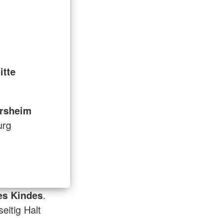
itte
rsheim
urg
es Kindes
.
eitig Halt