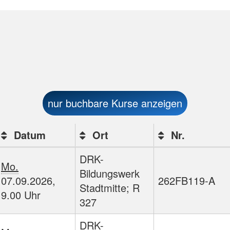
nur buchbare
Kurse anzeigen
Datum
Ort
Nr.
DRK-
Mo.
ften
Bildungswerk
07.09.2026,
262FB119-A
Stadtmitte; R
9.00 Uhr
327
DRK-