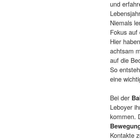
und erfahr
Lebensjahr
Niemals ler
Fokus auf
Hier haben
achtsam mi
auf die Be
So entsteh
eine wichti
Bei der
Ba
Leboyer ih
kommen. 
Bewegung
Kontakte z