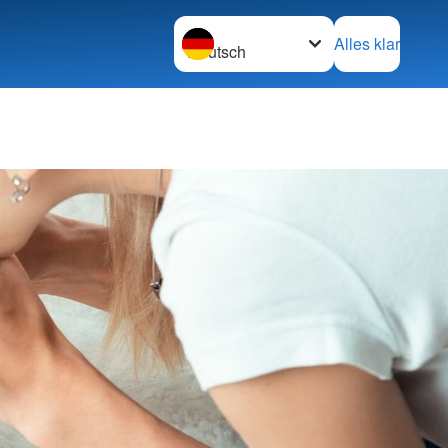
Sprache wechseln zu
Alles klar
inrichtungen
rElternSchule
ntren & KiTas
rundschulzentren
t
tsschicht
tsförderung