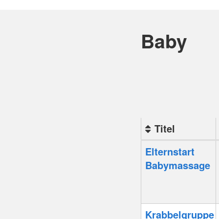
Baby
Titel
Kursübersicht.
Elternstart
Tabellenüberschri
Babymassage
können
sortiert
werden.
Krabbelgruppe