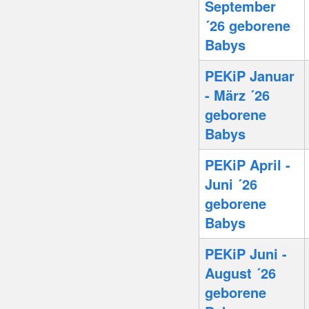
September
´26 geborene
Babys
PEKiP Januar
- März ´26
geborene
Babys
PEKiP April -
Juni ´26
geborene
Babys
PEKiP Juni -
August ´26
geborene