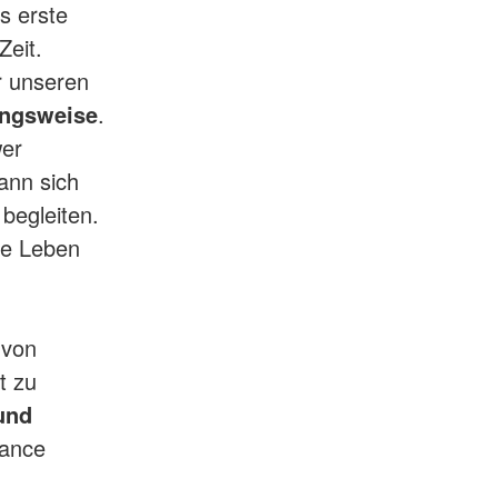
s erste
Zeit.
ir unseren
ungsweise
.
wer
ann sich
 begleiten.
ze Leben
 von
t zu
und
hance