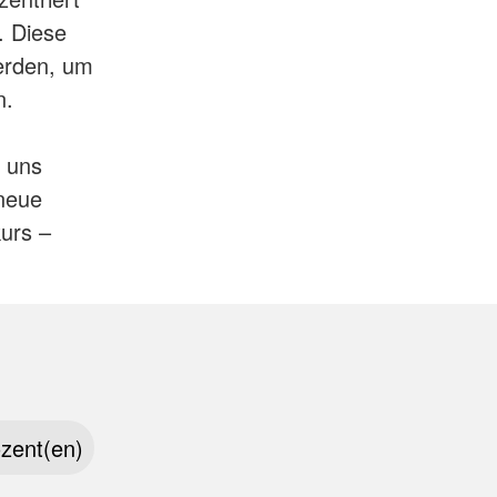
. Diese
erden, um
n.
i uns
 neue
urs –
zent(en)