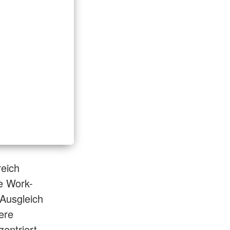
eich
e Work-
 Ausgleich
ere
entriert