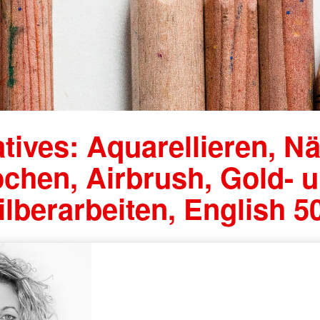
tives: Aquarellieren, N
chen, Airbrush, Gold- 
ilberarbeiten, English 5