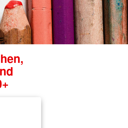
ähen,
und
0+