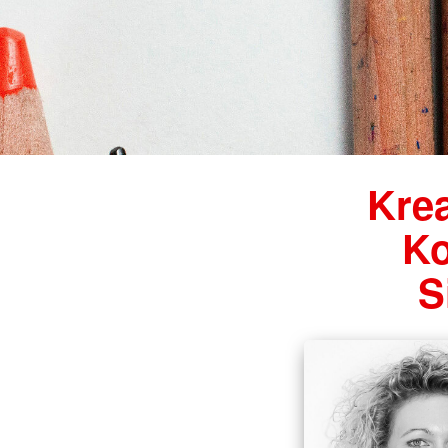
Hebammen
Krea
Ko
S