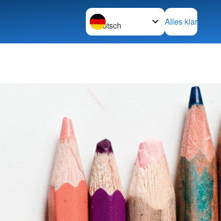
Sprache wechseln zu
Alles klar
inrichtungen
rElternSchule
ntren & KiTas
rundschulzentren
t
tsschicht
tsförderung