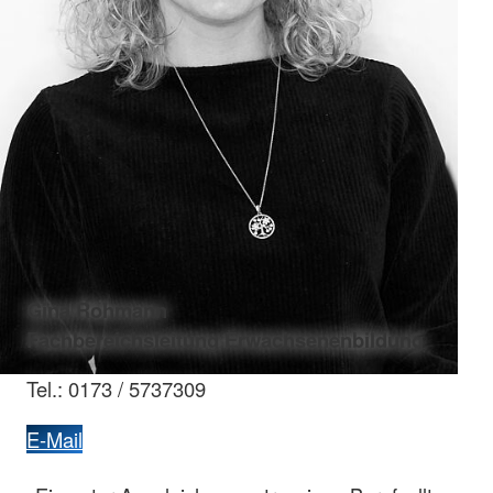
Gina Rohmann
Fachbereichsleitung Erwachsenenbildung
Tel.: 0173 / 5737309
E-Mail