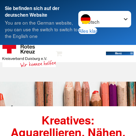
Sie befinden sich auf der
Sprache wechseln zu
deutschen Website
Suche
You are on the German website,
you can use the switch to switch to
Alles klar
the English one
Menü
Kreatives:
Aquarellieren, Nähen,