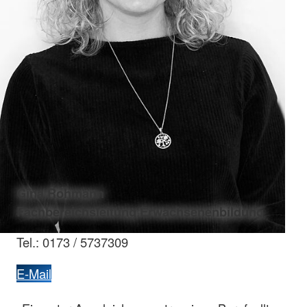
Gina Rohmann
Fachbereichsleitung Erwachsenenbildung
Tel.: 0173 / 5737309
E-Mail