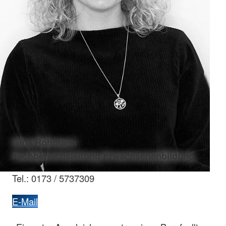
Gina Rohmann
Fachbereichsleitung Erwachsenenbildung
Tel.: 0173 / 5737309
E-Mail