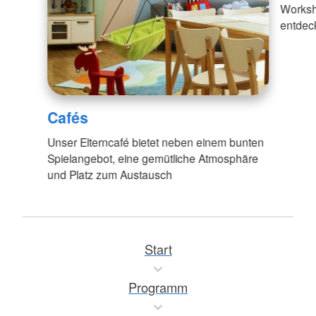
Worksh
entdec
Cafés
Unser Elterncafé bietet neben einem bunten
Spielangebot, eine gemütliche Atmosphäre
und Platz zum Austausch
Start
Programm