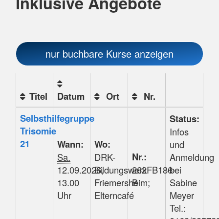
Inklusive Angebote
nur buchbare
Kurse anzeigen
Titel
Datum
Ort
Nr.
Kursstatus
Kursübersicht.
Selbsthilfegruppe
Status:
Tabellenüberschriften
Trisomie
Infos
können
21
Wann:
Wo:
und
sortiert
Nr.:
Sa.
DRK-
Anmeldung
werden.
12.09.2026,
Bildungswerk
262FB186-
bei
13.00
Friemersheim;
B
Sabine
Uhr
Elterncafé
Meyer
Tel.: