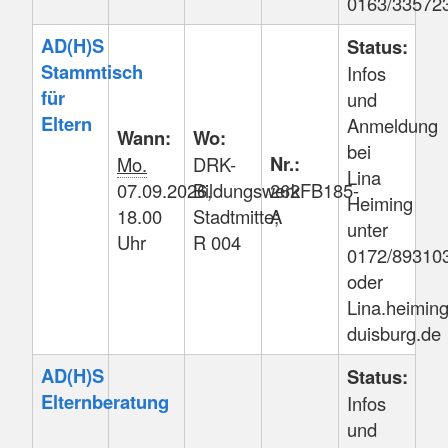
0163/33572
AD(H)S
Status:
Stammtisch
Infos
für
und
Eltern
Anmeldung
Wann:
Wo:
bei
Nr.:
Mo.
DRK-
Lina
07.09.2026,
Bildungswerk
262FB185-
Heiming
18.00
Stadtmitte;
A
unter
Uhr
R 004
0172/89310
oder
Lina.heimin
duisburg.de
AD(H)S
Status:
Elternberatung
Infos
und