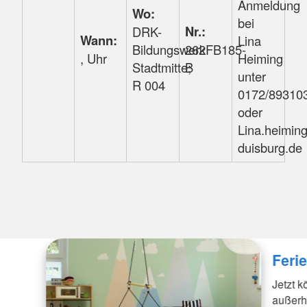
Anmeldung
Wo:
bei
Nr.:
DRK-
Wann:
Lina
Bildungswerk
262FB185-
, Uhr
Heiming
Stadtmitte;
B
unter
R 004
0172/89310
oder
Lina.heimin
duisburg.de
Ferie
Jetzt k
außerh