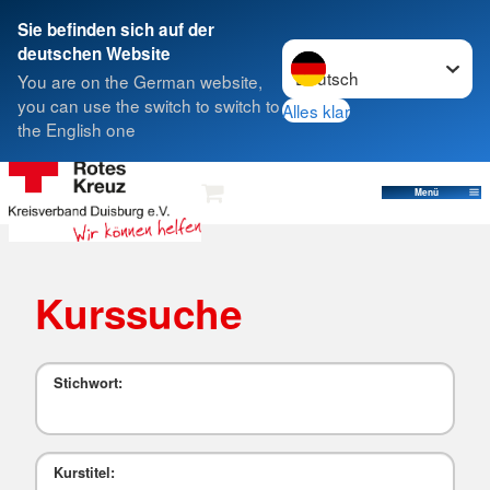
Sie befinden sich auf der
Sprache wechseln zu
deutschen Website
Suche
You are on the German website,
you can use the switch to switch to
Alles klar
the English one
Menü
Kurssuche
Stichwort:
Kurstitel: