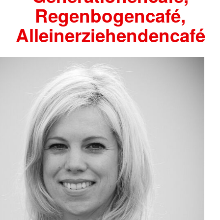
Regenbogencafé,
Alleinerziehendencafé