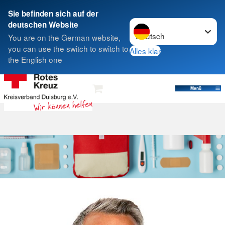
Sie befinden sich auf der
Sprache wechseln zu
deutschen Website
Suche
You are on the German website,
you can use the switch to switch to
Alles klar
the English one
DRK-Bildungswerk Kaßlerfeld
Menü