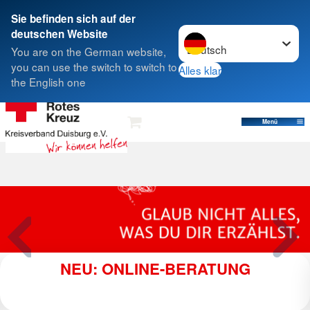
Sie befinden sich auf der
Sprache wechseln zu
deutschen Website
Suche
You are on the German website,
you can use the switch to switch to
Alles klar
the English one
Menü
NEU: ONLINE-BERATUNG