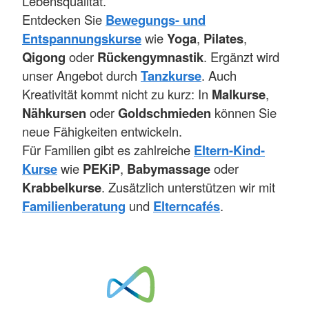
Lebensqualität.
Entdecken Sie
Bewegungs- und
Entspannungskurse
wie
Yoga
,
Pilates
,
Qigong
oder
Rückengymnastik
. Ergänzt wird
unser Angebot durch
Tanzkurse
. Auch
Kreativität kommt nicht zu kurz: In
Malkurse
,
Nähkursen
oder
Goldschmieden
können Sie
neue Fähigkeiten entwickeln.
Für Familien gibt es zahlreiche
Eltern-Kind-
Kurse
wie
PEKiP
,
Babymassage
oder
Krabbelkurse
. Zusätzlich unterstützen wir mit
Familienberatung
und
Elterncafés
.