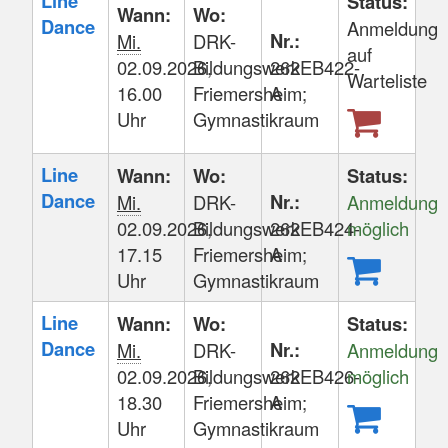
Line
Status:
Wann:
Wo:
Dance
Anmeldung
Nr.:
Mi.
DRK-
auf
02.09.2026,
Bildungswerk
262EB422-
Warteliste
16.00
Friemersheim;
A
Uhr
Gymnastikraum
Line
Wann:
Wo:
Status:
Dance
Nr.:
Mi.
DRK-
Anmeldung
02.09.2026,
Bildungswerk
262EB424-
möglich
17.15
Friemersheim;
A
Uhr
Gymnastikraum
Line
Wann:
Wo:
Status:
Dance
Nr.:
Mi.
DRK-
Anmeldung
02.09.2026,
Bildungswerk
262EB426-
möglich
18.30
Friemersheim;
A
Uhr
Gymnastikraum