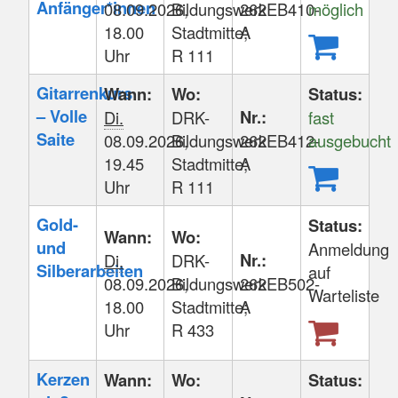
Anfänger*innen
08.09.2026,
Bildungswerk
262EB410-
möglich
18.00
Stadtmitte;
A
Uhr
R 111
Gitarrenkurs
Wann:
Wo:
Status:
– Volle
Nr.:
Di.
DRK-
fast
Saite
08.09.2026,
Bildungswerk
262EB412-
ausgebucht
19.45
Stadtmitte;
A
Uhr
R 111
Gold-
Status:
Wann:
Wo:
und
Anmeldung
Nr.:
Di.
DRK-
Silberarbeiten
auf
08.09.2026,
Bildungswerk
262EB502-
Warteliste
18.00
Stadtmitte;
A
Uhr
R 433
Kerzen
Wann:
Wo:
Status: