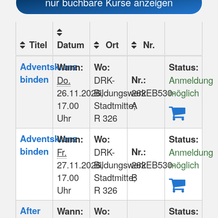
nur buchbare
Kurse anzeigen
Titel
Datum
Ort
Nr.
Kursstatus
Kursübersicht.
Adventskranz
Wann:
Wo:
Status:
Tabellenüberschriften
binden
Nr.:
Do.
DRK-
Anmeldung
können
26.11.2026,
Bildungswerk
262EB530-
möglich
sortiert
17.00
Stadtmitte;
A
werden.
Uhr
R 326
Adventskranz
Wann:
Wo:
Status:
binden
Nr.:
Fr.
DRK-
Anmeldung
27.11.2026,
Bildungswerk
262EB530-
möglich
17.00
Stadtmitte;
B
Uhr
R 326
After
Wann:
Wo:
Status: