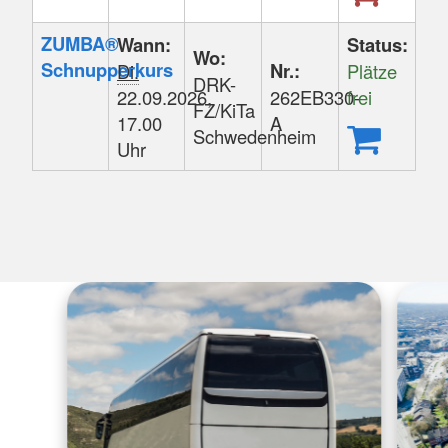
ZUMBA®
Wann:
Status:
Wo:
Schnupperkurs
Nr.:
Di.
Plätze
DRK-
22.09.2026,
262EB330-
frei
FZ/KiTa
17.00
A
Schwedenheim
Uhr