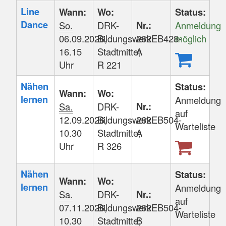
Line
Wann:
Wo:
Status:
Dance
Nr.:
So.
DRK-
Anmeldung
06.09.2026,
Bildungswerk
262EB428-
möglich
16.15
Stadtmitte;
A
Uhr
R 221
Nähen
Status:
Wann:
Wo:
lernen
Anmeldung
Nr.:
Sa.
DRK-
auf
12.09.2026,
Bildungswerk
262EB504-
Warteliste
10.30
Stadtmitte;
A
Uhr
R 326
Nähen
Status:
Wann:
Wo:
lernen
Anmeldung
Nr.:
Sa.
DRK-
auf
07.11.2026,
Bildungswerk
262EB504-
Warteliste
10.30
Stadtmitte;
B