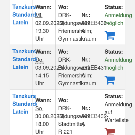
Tanzkurs
Wann:
Wo:
Status:
Standard/
Nr.:
Mi.
DRK-
Anmeldung
Latein
02.09.2026,
Bildungswerk
262EB430-
möglich
19.30
Friemersheim;
A
Uhr
Gymnastikraum
Tanzkurs
Wann:
Wo:
Status:
Standard/
Nr.:
Do.
DRK-
Anmeldung
Latein
03.09.2026,
Bildungswerk
262EB431-
möglich
14.15
Friemersheim;
A
Uhr
Gymnastikraum
Tanzkurs
Status:
Wann:
Wo:
Standard/
Anmeldung
Nr.:
So.
DRK-
Latein
auf
30.08.2026,
Bildungswerk
262EB432-
Warteliste
18.00
Stadtmitte;
A
Uhr
R 221