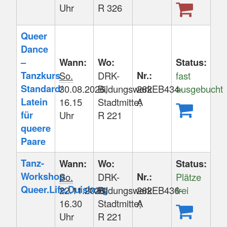
Uhr
R 326
Queer
Dance
–
Wann:
Wo:
Status:
Tanzkurs
Nr.:
So.
DRK-
fast
Standard/
30.08.2026,
Bildungswerk
262EB434-
ausgebucht
Latein
16.15
Stadtmitte;
A
für
Uhr
R 221
queere
Paare
Tanz-
Wann:
Wo:
Status:
Workshop
Nr.:
So.
DRK-
Plätze
Queer.Life.Duisburg
22.11.2026,
Bildungswerk
262EB436-
frei
16.30
Stadtmitte;
A
Uhr
R 221