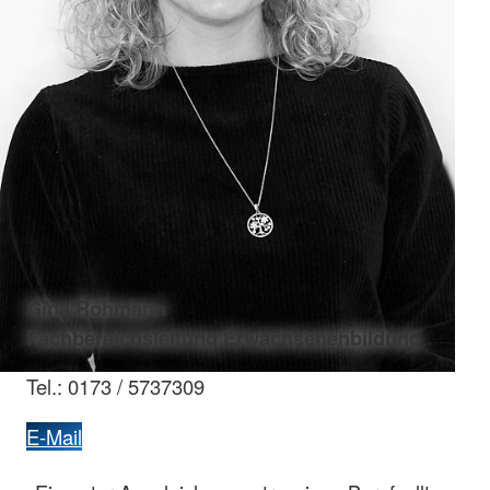
Gina Rohmann
Fachbereichsleitung Erwachsenenbildung
Tel.: 0173 / 5737309
E-Mail