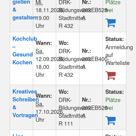
gießen
Nr.:
Mi.
DRK-
Plätze
&
18.11.2026,
Bildungswerk
262EB528-
frei
gestalten
19.00
Stadtmitte;
A
Uhr
R 432
Kochclub
Status:
Wann:
Wo:
–
Anmeldung
Nr.:
Sa.
DRK-
Gesund
auf
12.09.2026,
Bildungswerk
262EB400-
Kochen
Warteliste
18.00
Stadtmitte;
A
Uhr
R 432
Kreatives
Wo:
Status:
Wann:
Schreiben
Nr.:
DRK-
Plätze
Sa.
&
Bildungswerk
262EB526-
frei
17.10.2026,
Vortragen
Stadtmitte;
A
Uhr
R 111