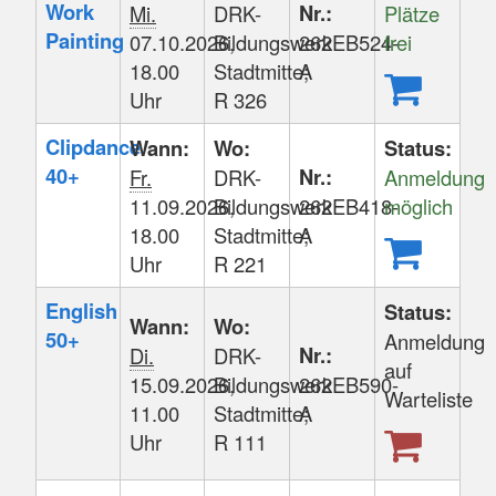
Work
Nr.:
Mi.
DRK-
Plätze
Painting
07.10.2026,
Bildungswerk
262EB524-
frei
18.00
Stadtmitte;
A
Uhr
R 326
Clipdance
Wann:
Wo:
Status:
40+
Nr.:
Fr.
DRK-
Anmeldung
11.09.2026,
Bildungswerk
262EB418-
möglich
18.00
Stadtmitte;
A
Uhr
R 221
English
Status:
Wann:
Wo:
50+
Anmeldung
Nr.:
Di.
DRK-
auf
15.09.2026,
Bildungswerk
262EB590-
Warteliste
11.00
Stadtmitte;
A
Uhr
R 111