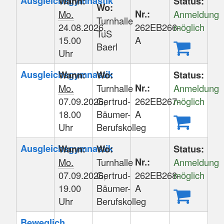
Ausgleichsgymnastik
Wann:
Status:
Wo:
Tabellenüberschriften
Nr.:
Mo.
Anmeldung
Turnhalle
können
24.08.2026,
262EB266-
möglich
TuS
sortiert
15.00
A
Baerl
werden.
Uhr
Ausgleichsgymnastik
Wann:
Wo:
Status:
Nr.:
Mo.
Turnhalle
Anmeldung
07.09.2026,
Gertrud-
262EB267-
möglich
18.00
Bäumer-
A
Uhr
Berufskolleg
Ausgleichsgymnastik
Wann:
Wo:
Status:
Nr.:
Mo.
Turnhalle
Anmeldung
07.09.2026,
Gertrud-
262EB268-
möglich
19.00
Bäumer-
A
Uhr
Berufskolleg
Beweglich