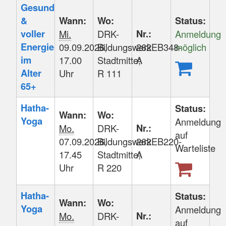
Gesund
&
Wann:
Wo:
Status:
voller
Nr.:
Mi.
DRK-
Anmeldung
Energie
09.09.2026,
Bildungswerk
262EB348-
möglich
im
17.00
Stadtmitte;
A
Alter
Uhr
R 111
65+
Hatha-
Status:
Wann:
Wo:
Yoga
Anmeldung
Nr.:
Mo.
DRK-
auf
07.09.2026,
Bildungswerk
262EB220-
Warteliste
17.45
Stadtmitte;
A
Uhr
R 220
Hatha-
Status:
Wann:
Wo:
Yoga
Anmeldung
Nr.:
Mo.
DRK-
auf