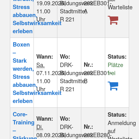
19.09.2026,
Bildungswerk
262EB301-
Stress
Warteliste
11.00
Stadtmitte;
A
abbauen,
Uhr
R 221
Selbstwirksamkeit
erleben
Boxen
–
Wann:
Wo:
Status:
Stark
Nr.:
Sa.
DRK-
Plätze
werden,
07.11.2026,
Bildungswerk
262EB301-
frei
Stress
11.00
Stadtmitte;
B
abbauen,
Uhr
R 221
Selbstwirksamkeit
erleben
Core-
Status:
Wann:
Wo:
Training
Anmeldung
Nr.:
Di.
DRK-
–
auf
08.09.2026,
Bildungswerk
262EB280-
Stärkung
Warteliste