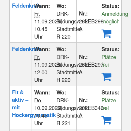
Feldenkrais
Wann:
Wo:
Status:
Nr.:
Fr.
DRK-
Anmeldung
11.09.2026,
Bildungswerk
262EB296-
möglich
10.45
Stadtmitte;
A
Uhr
R 220
Feldenkrais
Wann:
Wo:
Status:
Nr.:
Fr.
DRK-
Plätze
11.09.2026,
Bildungswerk
262EB297-
frei
12.00
Stadtmitte;
A
Uhr
R 220
Fit &
Wann:
Wo:
Status:
aktiv –
Nr.:
Do.
DRK-
Plätze
mit
10.09.2026,
Bildungswerk
262EB346-
frei
Hockergymnastik
10.45
Stadtmitte;
A
Uhr
R 221