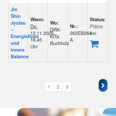
Jin
Shin
Wann:
Status:
Jyutsu
Wo:
Nr.:
Do.
Plätze
–
DRK-
12.11.2026,
262EB264-
frei
Energiefluss
KiTa
18.45
A
und
Buchholz
Uhr
innere
Balance
Seite
Seiten
1
2
3
1
blättern
von
3