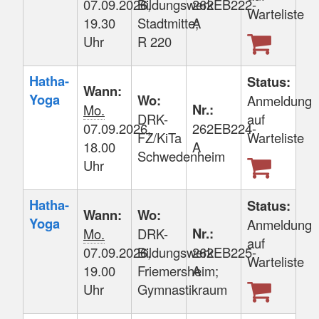
07.09.2026,
Bildungswerk
262EB222-
Warteliste
19.30
Stadtmitte;
A
Uhr
R 220
Hatha-
Status:
Wann:
Yoga
Wo:
Anmeldung
Nr.:
Mo.
DRK-
auf
07.09.2026,
262EB224-
FZ/KiTa
Warteliste
18.00
A
Schwedenheim
Uhr
Hatha-
Status:
Wann:
Wo:
Yoga
Anmeldung
Nr.:
Mo.
DRK-
auf
07.09.2026,
Bildungswerk
262EB225-
Warteliste
19.00
Friemersheim;
A
Uhr
Gymnastikraum