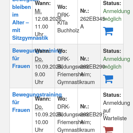
Wann:
Status:
bleiben
Wo:
Nr.:
Mi.
Anmeldung
im
DRK-
12.08.2026,
262EB345-
möglich
Alter –
KiTa
11.00
A
mit
Buchholz
Uhr
Sitzgymnastik
Bewegungstraining
Wann:
Wo:
Status:
für
Nr.:
Do.
DRK-
Anmeldung
Frauen
10.09.2026,
Bildungswerk
262EB290-
möglich
9.00
Friemersheim;
A
Uhr
Gymnastikraum
Bewegungstraining
Status:
Wann:
Wo:
für
Anmeldung
Nr.:
Do.
DRK-
Frauen
auf
10.09.2026,
Bildungswerk
262EB291-
Warteliste
10.00
Friemersheim;
A
Uhr
Gymnastikraum