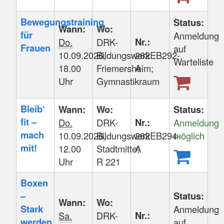
Bewegungstraining
Status:
Wann:
Wo:
für
Anmeldung
Nr.:
Do.
DRK-
Frauen
auf
10.09.2026,
Bildungswerk
262EB292-
Warteliste
18.00
Friemersheim;
A
Uhr
Gymnastikraum
Bleib‘
Wann:
Wo:
Status:
fit –
Nr.:
Do.
DRK-
Anmeldung
mach
10.09.2026,
Bildungswerk
262EB294-
möglich
mit!
12.00
Stadtmitte;
A
Uhr
R 221
Boxen
–
Status:
Wann:
Wo:
Stark
Anmeldung
Nr.:
Sa.
DRK-
werden,
auf