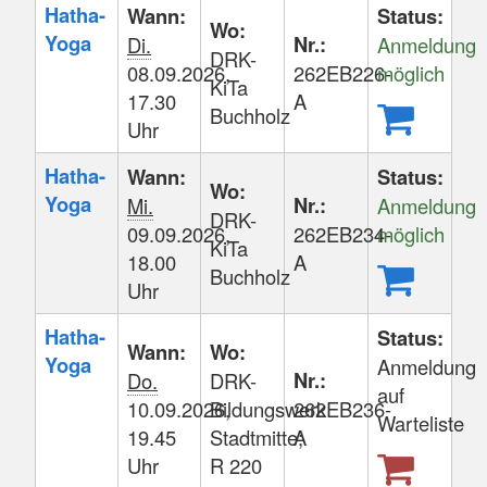
Hatha-
Wann:
Status:
Wo:
Yoga
Nr.:
Di.
Anmeldung
DRK-
08.09.2026,
262EB226-
möglich
KiTa
17.30
A
Buchholz
Uhr
Hatha-
Wann:
Status:
Wo:
Yoga
Nr.:
Mi.
Anmeldung
DRK-
09.09.2026,
262EB234-
möglich
KiTa
18.00
A
Buchholz
Uhr
Hatha-
Status:
Wann:
Wo:
Yoga
Anmeldung
Nr.:
Do.
DRK-
auf
10.09.2026,
Bildungswerk
262EB236-
Warteliste
19.45
Stadtmitte;
A
Uhr
R 220