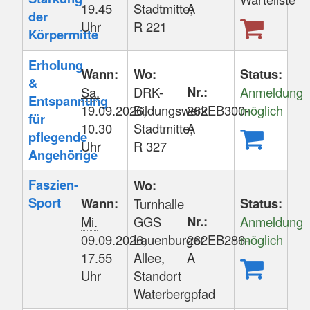
19.45
Stadtmitte;
A
der
Uhr
R 221
Körpermitte
Erholung
Wann:
Wo:
Status:
&
Nr.:
Sa.
DRK-
Anmeldung
Entspannung
19.09.2026,
Bildungswerk
262EB300-
möglich
für
10.30
Stadtmitte;
A
pflegende
Uhr
R 327
Angehörige
Faszien-
Wo:
Sport
Wann:
Status:
Turnhalle
Nr.:
Mi.
GGS
Anmeldung
09.09.2026,
Lauenburger
262EB286-
möglich
17.55
Allee,
A
Uhr
Standort
Waterbergpfad