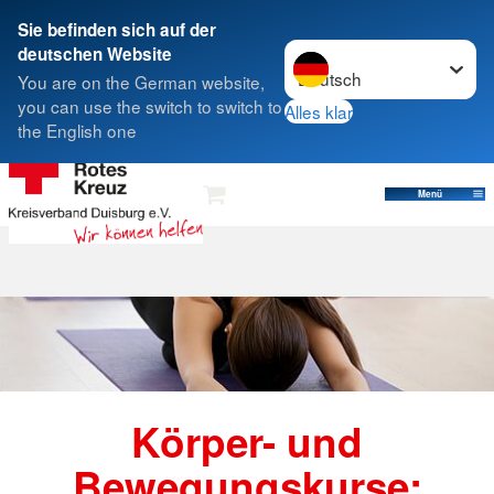
Sie befinden sich auf der
Sprache wechseln zu
deutschen Website
Suche
You are on the German website,
you can use the switch to switch to
Alles klar
the English one
Aktiv für die Gesundheit
Menü
Körper- und
Bewegungskurse: