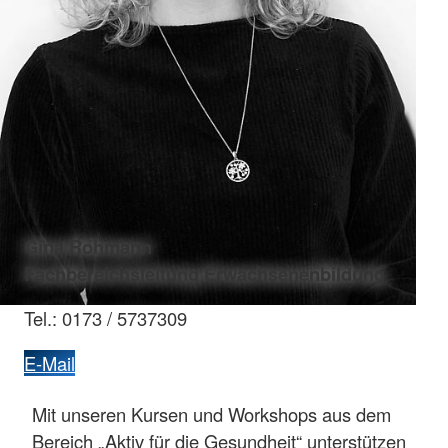
Gina Rohmann
Fachbereichsleitung Erwachsenenbildung
Tel.: 0173 / 5737309
E-Mail
Mit unseren Kursen und Workshops aus dem
Bereich „Aktiv für die Gesundheit“ unterstützen