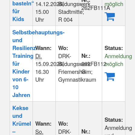
können
basteln“
14.12.2026,
Bildungswerk
möglich
262FB111A
sortiert
für
15.00
Stadtmitte;
werden.
Kids
Uhr
R 004
Selbstbehauptungs-
und
Resilienz-
Wann:
Wo:
Status:
Training
Nr.:
Di.
DRK-
Anmeldung
für
15.09.2026,
Bildungswerk
262FB112-
möglich
Kinder
16.30
Friemersheim;
G
von 6-
Uhr
Gymnastikraum
10
Jahren
Kekse
und
Status:
Krümel
Wann:
Wo:
Anmeldung
–
Nr.:
So.
DRK-