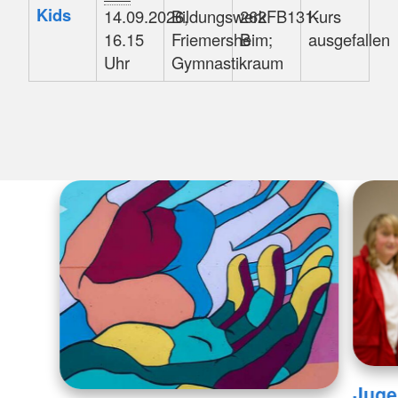
Kids
14.09.2026,
Bildungswerk
262FB131-
Kurs
16.15
Friemersheim;
B
ausgefallen
Uhr
Gymnastikraum
Juge