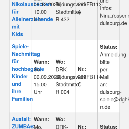
und
Nikolausbacken
06.12.2026,
Bildungswerk
262FB113-
Infos:
für
10.00
Stadtmitte;
A
Nina.rossen
Alleinerziehende
Uhr
R 432
duisburg.de
mit
Kids
Spiele-
Status:
Nachmittag
Anmeldung
für
Wann:
Wo:
bitte
hochbegabte
Nr.:
So.
DRK-
per
Kinder
06.09.2026,
Bildungswerk
262FB114-
Mail
und
15.00
Stadtmitte;
C
an:
ihre
Uhr
R 004
duisburg-
Familien
spiele@dghk
rr.de
Ausfall:
Wann:
Wo:
ZUMBA®
Nr.:
Status:
Mo.
DRK-