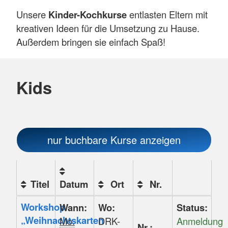
Unsere
Kinder-Kochkurse
entlasten Eltern mit
kreativen Ideen für die Umsetzung zu Hause.
Außerdem bringen sie einfach Spaß!
Kids
nur buchbare
Kurse anzeigen
Titel
Datum
Ort
Nr.
Kursstatus
Kursübersicht.
Workshop
Wann:
Wo:
Status:
Tabellenüberschriften
„Weihnachtskarten
Mo.
DRK-
Anmeldung
Nr.: